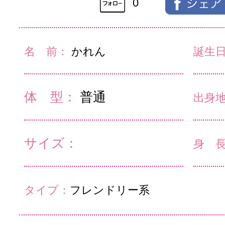
0
名 前：
かれん
誕生
体 型：
普通
出身
サイズ：
身 
タイプ：
フレンドリー系